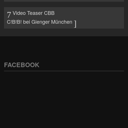
Video Teaser CBB
C!B!B! bei Gienger München
FACEBOOK