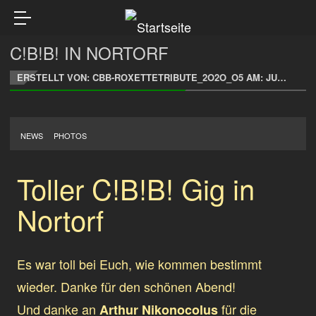
C!B!B! IN NORTORF
ERSTELLT VON: CBB-ROXETTETRIBUTE_2O2O_O5 AM:
JULI 4, 2022
NEWS
PHOTOS
Toller C!B!B! Gig in
Nortorf
Es war toll bei Euch, wie kommen bestimmt
wieder. Danke für den schönen Abend!
Und danke an
für die
Arthur Nikonocolus