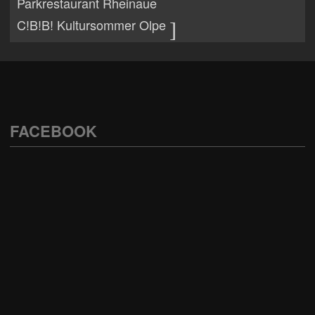
Parkrestaurant Rheinaue
C!B!B! Kultursommer Olpe
FACEBOOK