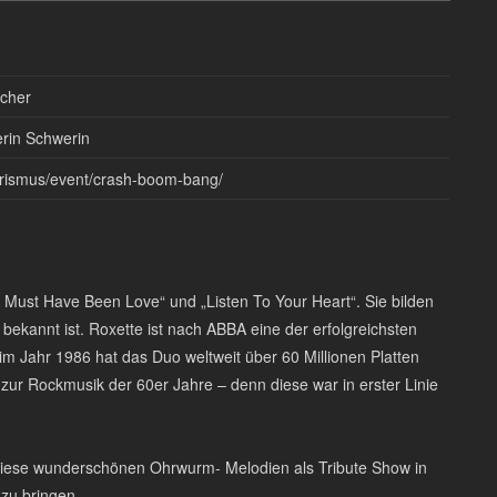
icher
rin Schwerin
ourismus/event/crash-boom-bang/
„It Must Have Been Love“ und „Listen To Your Heart“. Sie bilden
e bekannt ist. Roxette ist nach ABBA eine der erfolgreichsten
im Jahr 1986 hat das Duo weltweit über 60 Millionen Platten
g zur Rockmusik der 60er Jahre – denn diese war in erster Linie
iese wunderschönen Ohrwurm- Melodien als Tribute Show in
 zu bringen.