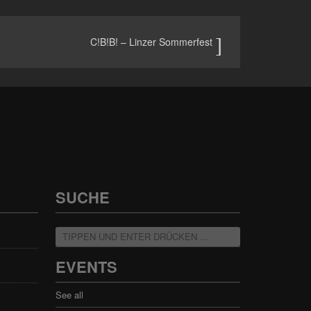
C!B!B! – Linzer Sommerfest
SUCHE
EVENTS
See all