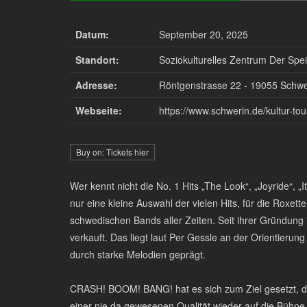
Datum:
September 20, 2025
Standort:
Soziokulturelles Zentrum Der Spe
Adresse:
Röntgenstrasse 22 - 19055 Schwe
Webseite:
https://www.schwerin.de/kultur-t
Buy on: Tickets hier
Wer kennt nicht die No. 1 Hits „The Look“, „Joyride“, 
nur eine kleine Auswahl der vielen Hits, für die Roxett
schwedischen Bands aller Zeiten. Seit ihrer Gründung 
verkauft. Das liegt laut Per Gessle an der Orientierun
durch starke Melodien geprägt.
CRASH! BOOM! BANG! hat es sich zum Ziel gesetzt, d
einer nie da gewesenen Qualität wieder auf die Bühne