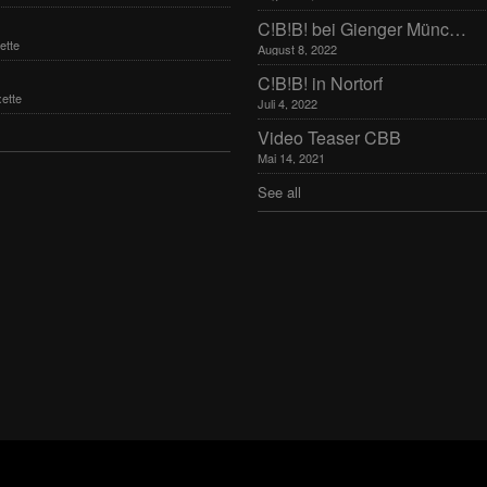
C!B!B! bei Gienger München
ette
August 8, 2022
C!B!B! in Nortorf
ette
Juli 4, 2022
Video Teaser CBB
Mai 14, 2021
See all