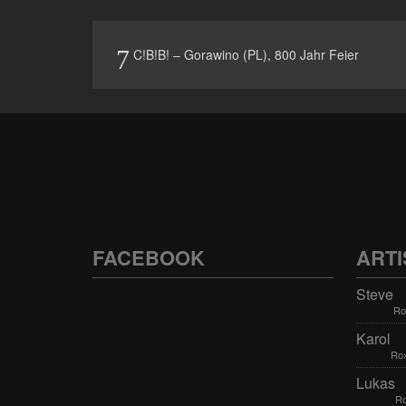
C!B!B! – Gorawino (PL), 800 Jahr Feier
FACEBOOK
ARTI
Steve
Ro
Karol
Rox
Lukas
Ro